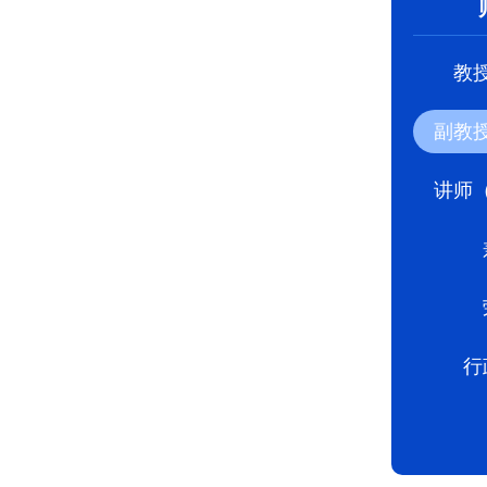
教
副教
讲师
行