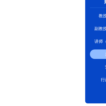
教
副教
讲师
行