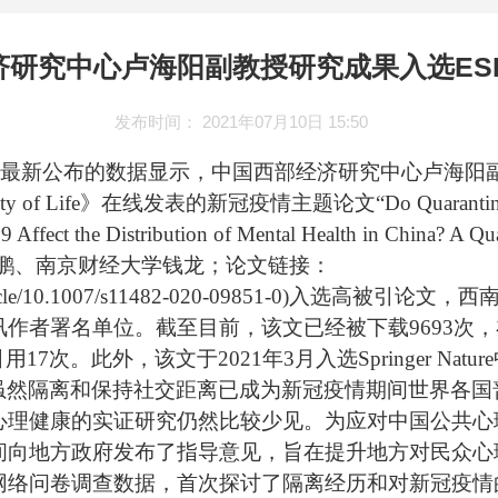
济研究中心卢海阳副教授研究成果入选ES
发布时间： 2021年07月10日 15:50
日ESI最新公布的数据显示，中国西部经济研究中心卢海
Quality of Life》在线发表的新冠疫情主题论文“Do Quarantine E
Affect the Distribution of Mental Health in China? A Qua
聂鹏、南京财经大学钱龙；论文链接：
rticle/10.1007/s11482-020-09851-0
)入选高被引论文，西
作者署名单位。截至目前，该文已经被下载9693次，
核心库引用17次。此外，该文于2021年3月入选Springer Na
虽然隔离和保持社交距离已成为新冠疫情期间世界各国
心理健康的实证研究仍然比较少见。为应对中国公共心
间向地方政府发布了指导意见，旨在提升地方对民众心
网络问卷调查数据，首次探讨了隔离经历和对新冠疫情