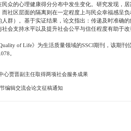
在民众的心理健康得分分布中发生变化。研究发现，居
，而社区层面的隔离则在一定程度上与民众幸福感呈负
的人群）。基于实证结果，论文指出：传递及时准确的
与社会支持水平以及提升社会公平与信任程度有助于改
 in Quality of Life》为生活质量领域的SSCI期刊，
该期刊位列J
078。
中心贾晋副主任取得两项社会服务成果
术节编辑交流会论文征稿通知