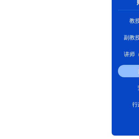
教
副教
讲师
行