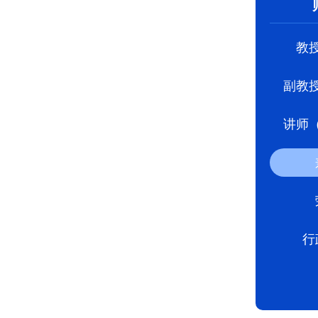
教
副教
讲师
行