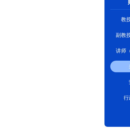
教
副教
讲师
行