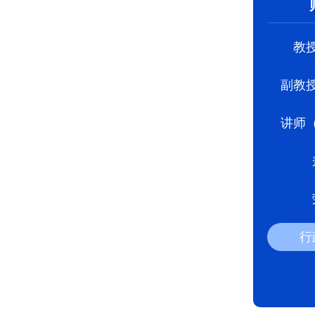
教
副教
讲师
行