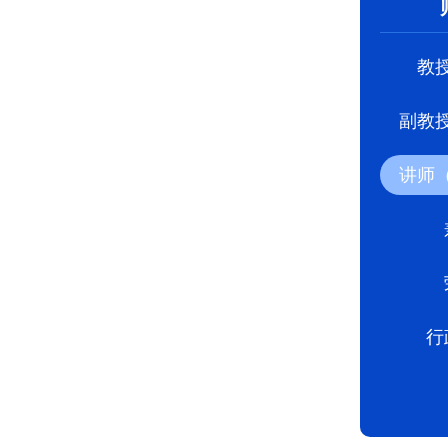
教
副教
讲师
行