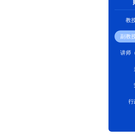
教
副教
讲师
行