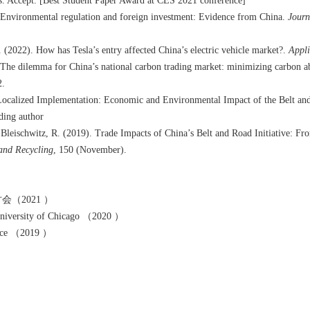
s
. Accept. [Best Student Paper Award at CES 2021 conference]
. Environmental regulation and foreign investment: Evidence from China.
Jour
 (2022). How has Tesla’s entry affected China’s electric vehicle market?.
Appli
. The dilemma for China’s national carbon trading market: minimizing carbon a
2.
Localized Implementation: Economic and Environmental Impact of the Belt an
ding author
 Bleischwitz, R. (2019). Trade Impacts of China’s Belt and Road Initiative: 
and Recycling
, 150 (November).
讨会（
2021
）
University of Chicago （2020 ）
nce
（
2019
）