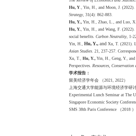
The Review of Economics and Statistic
Hu, Y
., Yin, H., and Moon, J. (2022)
Strategy
, 31(4): 862-883.
Hu, Y.,
Yin, H., Zhao, L., and Luo, X.
Hu, Y.
, Yin, H., and Wang, F. (2022)
social benefits.
Carbon Neutrality
, 1-2
Hu, Y.,
and
Yin, H.,
Xu, T. (2021). 
Asian Studies
. 21, 237-257. Correspon
Xu, T.,
Hu, Y.,
Yin, H., Geng, Y., and
Perspectives.
Resources, Conservation 
学术报告：
留美经济学年会
（
2021, 2022
）
上海交通大学能源与环境经济学研
Experimental Lunch Seminar at The 
Singapore Economic Society Confere
SMS 38th Paris Conference
（
2018
）