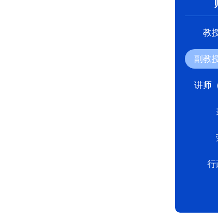
教
副教
讲师
行