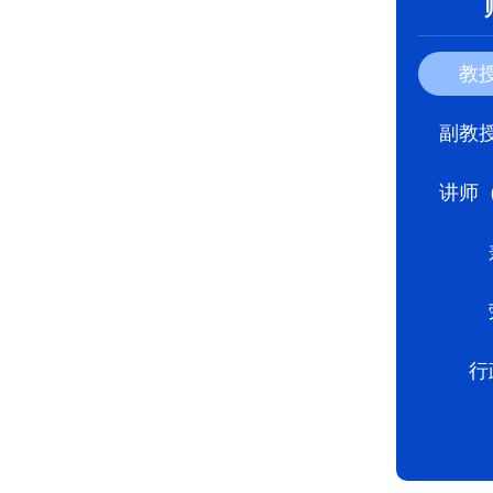
教
副教
讲师
行