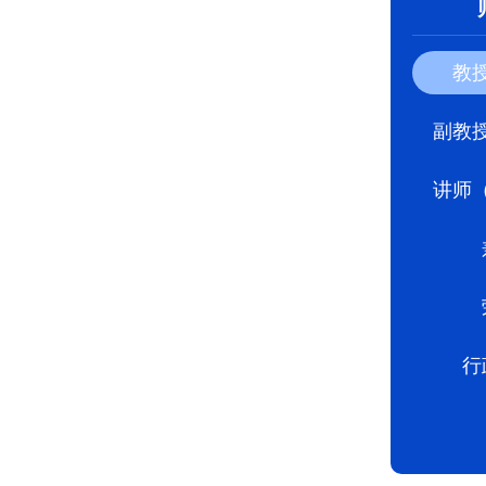
教
副教
讲师
行