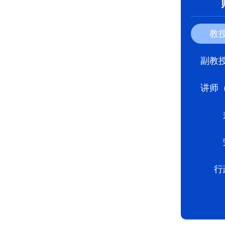
教
副教
讲师
行